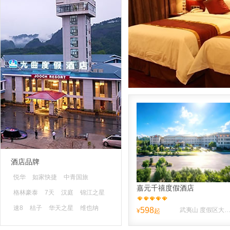
酒店品牌
悦华
如家快捷
中青国旅
嘉元千禧度假酒店
格林豪泰
7天
汉庭
锦江之星
速8
桔子
华天之星
维也纳
598
武夷山 度假区大王峰南路10
¥
起
蓝色快舟
清沐
山水时尚