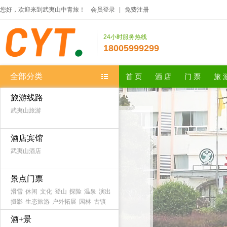
您好，欢迎来到武夷山中青旅！
会员登录
|
免费注册
24小时服务热线
18005999299
全部分类
首 页
酒 店
门 票
旅 
旅游线路
武夷山旅游
酒店宾馆
武夷山酒店
景点门票
滑雪
休闲
文化
登山
探险
温泉
演出
摄影
生态旅游
户外拓展
园林
古镇
农家乐
森林公园
海滨海岛
主题乐园
酒+景
古迹
避暑
游船
水乡
漂流