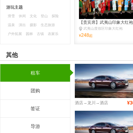
游玩主题
滑雪
休闲
文化
登山
探险
【贵宾席】武夷山印象大红袍
温泉
演出
摄影
生态旅游
武夷山度假区印象大红袍
户外拓展
园林
古镇
农家乐
248
¥
起
森林公园
海滨海岛
主题乐园
古迹
避暑
游船
水乡
漂流
其他
租车
团购
酒店→龙川→酒店
¥3
签证
导游