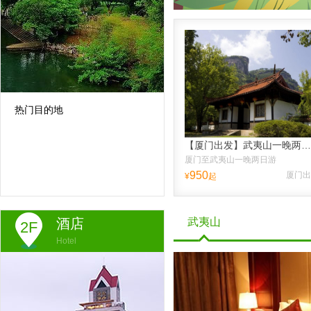
热门目的地
【厦门出发】武夷山一晚两日跟团游、送品大红袍、纯玩不进店，往返高铁票，含接送高铁站
厦门至武夷山一晚两日游
950
厦门出
¥
起
酒店
武夷山
2F
Hotel