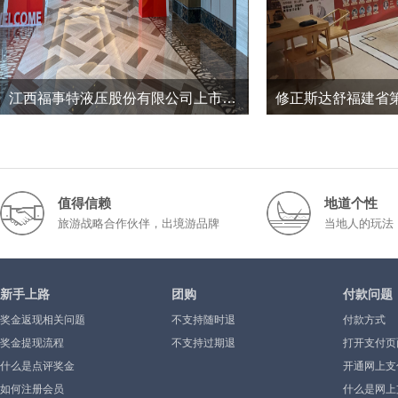
江西福事特液压股份有限公司上市三周年暨2026半年度经营工作总结会议
15
0
151
2026-7
2026-1
值得信赖
地道个性
旅游战略合作伙伴，出境游品牌
当地人的玩法
新手上路
团购
付款问题
奖金返现相关问题
不支持随时退
付款方式
奖金提现流程
不支持过期退
打开支付页
什么是点评奖金
示”或空白
开通网上支
如何注册会员
什么是网上