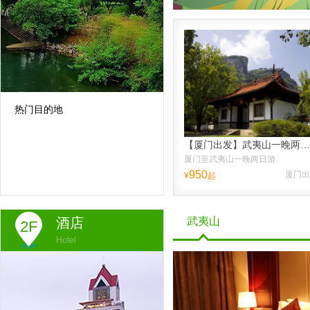
热门目的地
【厦门出发】武夷山一晚两日跟团游、送品大红袍、纯玩不进店，往返高铁票，含接送高铁站
厦门至武夷山一晚两日游
950
厦门出
¥
起
酒店
武夷山
2F
Hotel