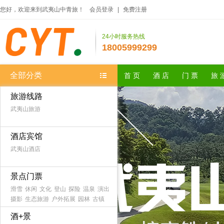
您好，欢迎来到武夷山中青旅！
会员登录
|
免费注册
24小时服务热线
18005999299
全部分类
首 页
酒 店
门 票
旅 
旅游线路
武夷山旅游
酒店宾馆
武夷山酒店
景点门票
滑雪
休闲
文化
登山
探险
温泉
演出
摄影
生态旅游
户外拓展
园林
古镇
农家乐
森林公园
海滨海岛
主题乐园
酒+景
古迹
避暑
游船
水乡
漂流