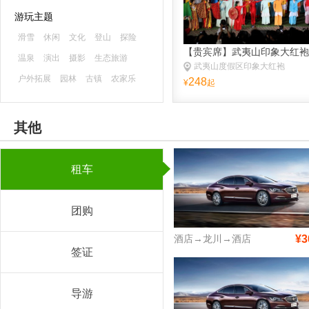
游玩主题
滑雪
休闲
文化
登山
探险
【贵宾席】武夷山印象大红袍
温泉
演出
摄影
生态旅游
武夷山度假区印象大红袍
户外拓展
园林
古镇
农家乐
248
¥
起
森林公园
海滨海岛
主题乐园
古迹
避暑
游船
水乡
漂流
其他
租车
团购
酒店→龙川→酒店
¥3
签证
导游