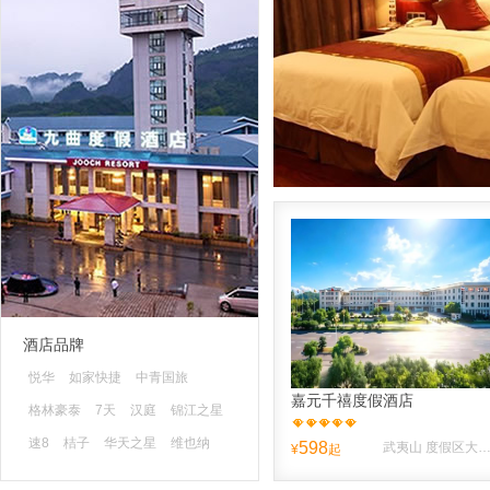
酒店品牌
悦华
如家快捷
中青国旅
嘉元千禧度假酒店
格林豪泰
7天
汉庭
锦江之星
速8
桔子
华天之星
维也纳
598
武夷山 度假区大王峰南路10
¥
起
蓝色快舟
清沐
山水时尚