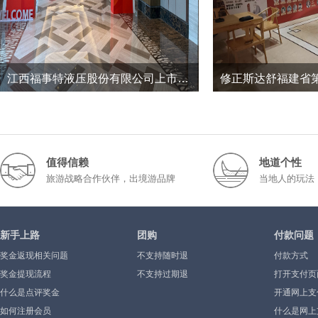
江西福事特液压股份有限公司上市三周年暨2026半年度经营工作总结会议
20
0
153
2026-7
2026-1
值得信赖
地道个性
旅游战略合作伙伴，出境游品牌
当地人的玩法
新手上路
团购
付款问题
奖金返现相关问题
不支持随时退
付款方式
奖金提现流程
不支持过期退
打开支付页
什么是点评奖金
示”或空白
开通网上支
如何注册会员
什么是网上