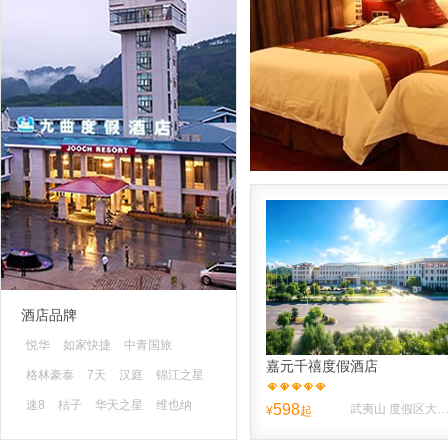
酒店品牌
悦华
如家快捷
中青国旅
嘉元千禧度假酒店
格林豪泰
7天
汉庭
锦江之星
速8
桔子
华天之星
维也纳
598
武夷山 度假区大王峰南路10
¥
起
蓝色快舟
清沐
山水时尚