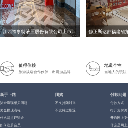
江西福事特液压股份有限公司上市三周年暨2026半年度经营工作总结会议
11
0
147
2026-7
2026-1
值得信赖
地道个性
旅游战略合作伙伴，出境游品牌
当地人的玩法
新手上路
团购
付款问题
奖金返现相关问题
不支持随时退
付款方式
奖金提现流程
不支持过期退
打开支付页
什么是点评奖金
示”或空白
开通网上支
如何注册会员
什么是网上