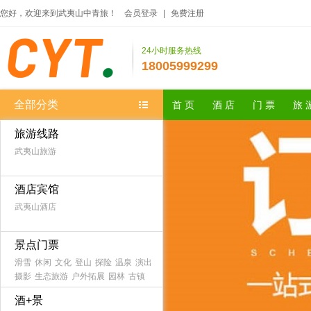
您好，欢迎来到武夷山中青旅！
会员登录
|
免费注册
24小时服务热线
18005999299
全部分类
首 页
酒 店
门 票
旅 
旅游线路
武夷山旅游
酒店宾馆
武夷山酒店
景点门票
滑雪
休闲
文化
登山
探险
温泉
演出
摄影
生态旅游
户外拓展
园林
古镇
农家乐
森林公园
海滨海岛
主题乐园
酒+景
古迹
避暑
游船
水乡
漂流