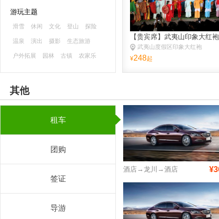
游玩主题
滑雪
休闲
文化
登山
探险
【贵宾席】武夷山印象大红袍
温泉
演出
摄影
生态旅游
武夷山度假区印象大红袍
户外拓展
园林
古镇
农家乐
248
¥
起
森林公园
海滨海岛
主题乐园
古迹
避暑
游船
水乡
漂流
其他
租车
团购
酒店→龙川→酒店
¥3
签证
导游