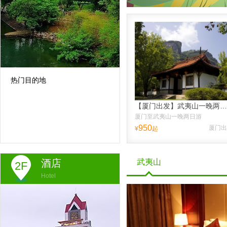
热门目的地
【厦门出发】武夷山一晚两日跟团游、送品大红袍、纯玩不进店，往返高铁票，含接送高铁站
厦门至武夷山一晚两日游
950
厦门出
¥
起
酒店
武夷山
2F
Hotel