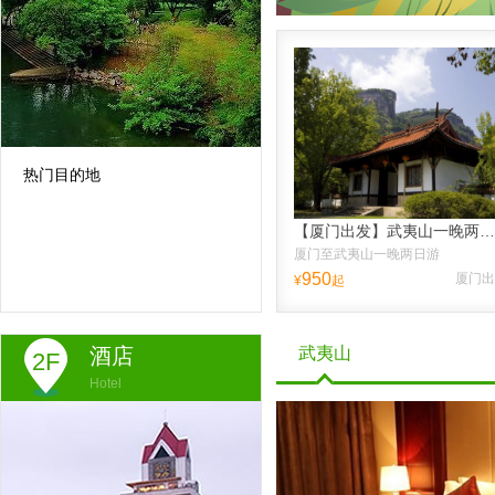
热门目的地
【厦门出发】武夷山一晚两日跟团游、送品大红袍、纯玩不进店，往返高铁票，含接送高铁站
厦门至武夷山一晚两日游
950
厦门出
¥
起
酒店
武夷山
2F
Hotel