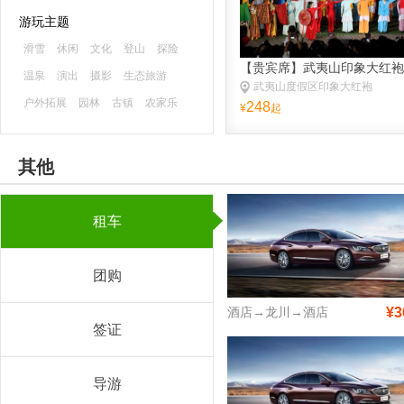
游玩主题
滑雪
休闲
文化
登山
探险
【贵宾席】武夷山印象大红袍
温泉
演出
摄影
生态旅游
武夷山度假区印象大红袍
户外拓展
园林
古镇
农家乐
248
¥
起
森林公园
海滨海岛
主题乐园
古迹
避暑
游船
水乡
漂流
其他
租车
团购
酒店→龙川→酒店
¥3
签证
导游