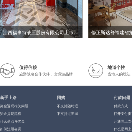
江西福事特液压股份有限公司上市三周年暨2026半年度经营工作总结会议
12
0
149
2026-7
2026-1
值得信赖
地道个性
旅游战略合作伙伴，出境游品牌
当地人的玩法
新手上路
团购
付款问题
奖金返现相关问题
不支持随时退
付款方式
奖金提现流程
不支持过期退
打开支付页
什么是点评奖金
示”或空白
开通网上支
如何注册会员
什么是网上