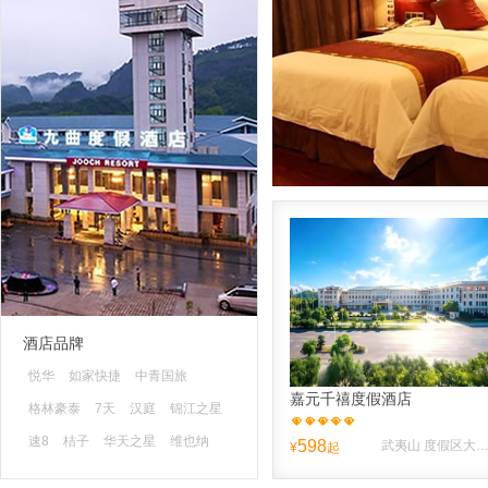
酒店品牌
悦华
如家快捷
中青国旅
嘉元千禧度假酒店
格林豪泰
7天
汉庭
锦江之星
速8
桔子
华天之星
维也纳
598
武夷山 度假区大王峰南路10
¥
起
蓝色快舟
清沐
山水时尚