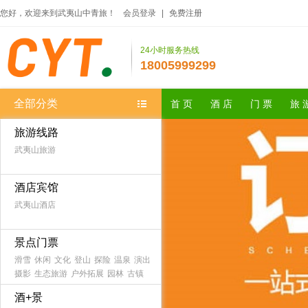
您好，欢迎来到武夷山中青旅！
会员登录
|
免费注册
24小时服务热线
18005999299
全部分类
首 页
酒 店
门 票
旅 
旅游线路
武夷山旅游
酒店宾馆
武夷山酒店
景点门票
滑雪
休闲
文化
登山
探险
温泉
演出
摄影
生态旅游
户外拓展
园林
古镇
农家乐
森林公园
海滨海岛
主题乐园
酒+景
古迹
避暑
游船
水乡
漂流