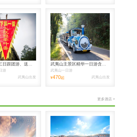
武夷山两晚三日跟团游、送品大红袍、纯玩不进店+经典线路，含接送高铁
武夷山主景区精华一日游含九曲溪漂流，纯玩不进店，含接送高铁
日游
武夷山一日游
470
武夷山出发
武夷山出发
¥
起
更多酒店 >