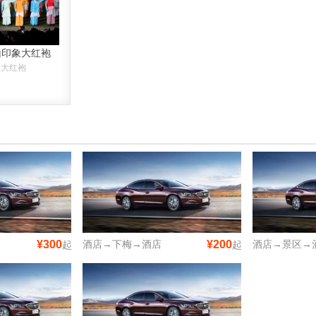
山印象大红袍
象大红袍
¥300
酒店→下梅→酒店
¥200
酒店→景区→
起
起