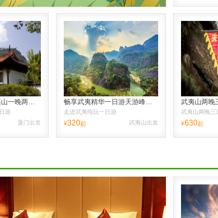
【厦门出发】武夷山一晚两日跟团游、送品大红袍、纯玩不进店，往返高铁票，含接送高铁站
畅享武夷精华一日游天游峰虎啸岩一线天
日游
走进武夷纯玩一日游
武夷山两晚三
320
630
厦门出发
武夷山出发
¥
起
¥
起