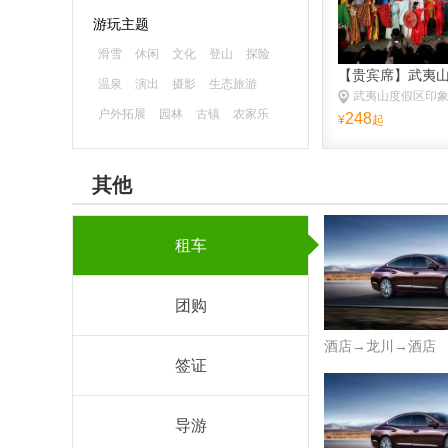
游玩主题
滑雪
休闲
文化
登山
探险
【贵宾席】武夷
温泉
演出
摄影
生态旅游
武夷山度假区印
户外拓展
园林
古镇
农家乐
248
¥
起
森林公园
海滨海岛
主题乐园
古迹
避暑
游船
水乡
漂流
其他
租车
团购
酒店→龙川→酒店
签证
导游