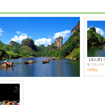
345
¥
起