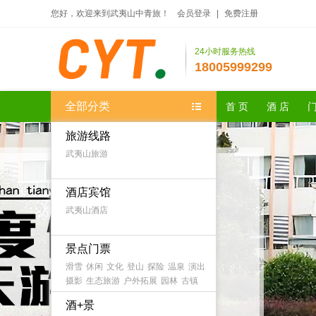
您好，欢迎来到武夷山中青旅！
会员登录
|
免费注册
24小时服务热线
18005999299
全部分类
首 页
酒 店
门
旅游线路
武夷山旅游
酒店宾馆
武夷山酒店
景点门票
滑雪
休闲
文化
登山
探险
温泉
演出
摄影
生态旅游
户外拓展
园林
古镇
农家乐
森林公园
海滨海岛
主题乐园
酒+景
古迹
避暑
游船
水乡
漂流