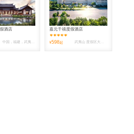
度假酒店
嘉元千禧度假酒店
598
中国，福建，武夷山，武夷山度假区福隆岩80号距离市中心13.0公里
武夷山 度假区大王峰南路106号
¥
起