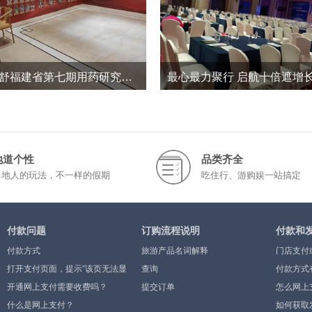
修正斯达舒福建省第七期用药研究学术会议
146
0
265
0
2026-1
2023-5
地道个性
品类齐全
当地人的玩法，不一样的假期
吃住行、游购娱一站搞定
付款问题
订购流程说明
付款和
付款方式
旅游产品名词解释
门店支付
打开支付页面，提示”该页无法显
查询
付款方式
示”或空白页，可能是什么原因？
开通网上支付需要收费吗？
提交订单
怎么网上
什么是网上支付？
如何获取