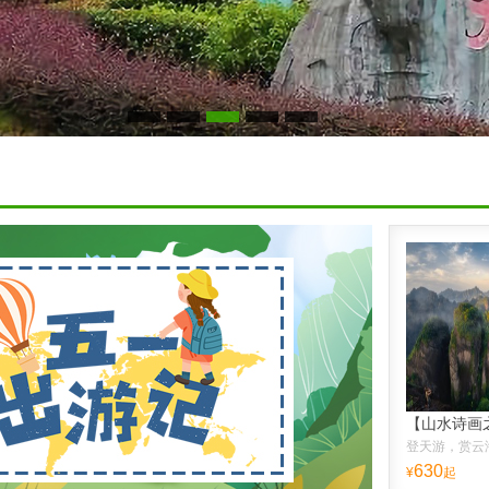
630
¥
起