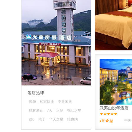
酒店品牌
悦华
如家快捷
中青国旅
武夷山悦华酒店
格林豪泰
7天
汉庭
锦江之星
速8
桔子
华天之星
维也纳
658
¥
起
蓝色快舟
清沐
山水时尚