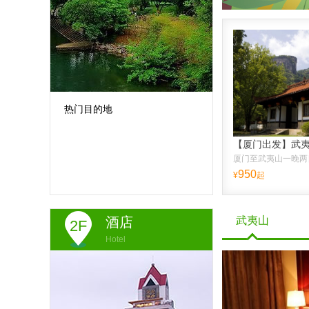
热门目的地
厦门至武夷山一晚两
950
¥
起
酒店
武夷山
2F
Hotel