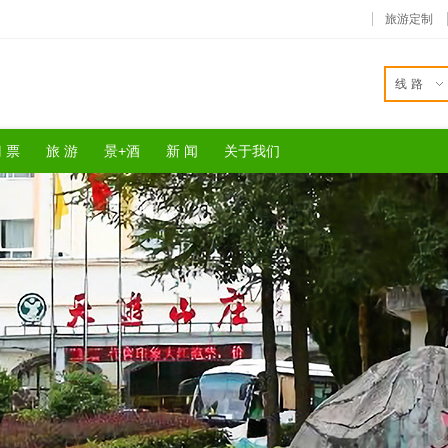
旅游定制
线路
 票
旅 游
景+酒
新 闻
关于我们