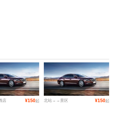
酒店
¥150
北站→→景区
¥150
起
起