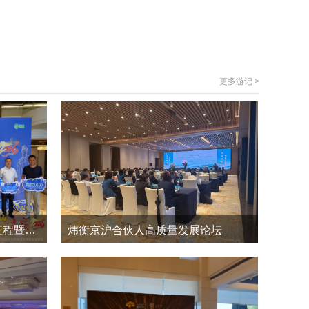
更多游记 >
荃超616·承八闽福泽 启五亿征程暨种业新赛道高质量发展峰会
炜衡京沪合伙人高质量发展论坛
5
0
2026-4