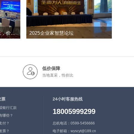
最心最力聚行 启航十倍遮增长，价值在线2023年年中会议
2025企业家智慧论坛
231
0
2026-12
低价保障
当地直采，性价比
发票
24小时客服热线
或银行汇款
18005999299
有哪些？
支付？
总机电话：0599-5456666
发票？
电子邮箱：wyscyt@189.cn