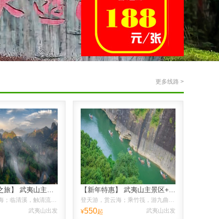
更多线路 >
【山水诗画之旅】 武夷山主景区+九曲溪竹筏漂流2晚3日休闲游。
【新年特惠】 武夷山主景区+竹筏1晚2日精华游，赠：旅游意外险
登天游，赏云海；临清溪，触清流；赏茶王，品香茗；流连忘返。
登天游，赏云海；乘竹筏，游九曲，二日赏玩武夷美景
550
武夷山出发
武夷山出发
¥
起