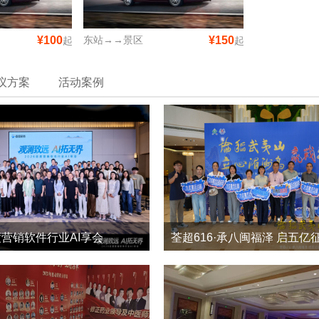
¥100
东站→→景区
¥150
起
起
议方案
活动案例
度营销软件行业AI享会
2
0
5
0
2026-5
2026-6