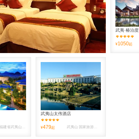
武夷·椿泊
1050
¥
起
武夷山太伟酒店
479
中国福建省武夷山市国家旅游度假区1号路东
武夷山 国家旅游度假区 ，近高尔夫路。 【 度假区 】
¥
起